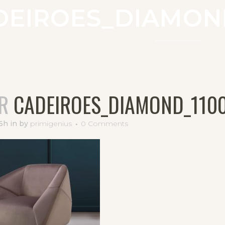
DEIROES_DIAMOND
R
CADEIROES_DIAMOND_110
16h
in
by
primigenius
0 Comments