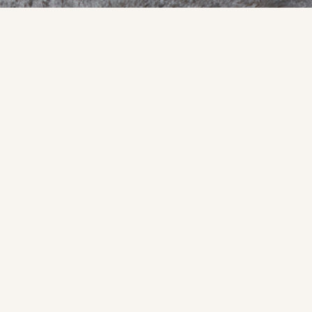
WEBSITE BREVEMENTE
DISPONÍVEL
Contactos
Telefone: +(351) 224 222 432
Email:
geral@primigenius.pt
Morada: Rua do Baldeirão, 100
4440-346 Sobrado Valongo Portugal